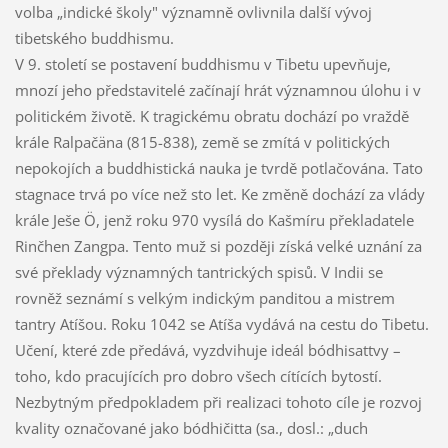
volba „indické školy" významně ovlivnila další vývoj
tibetského buddhismu.
V 9. století se postavení buddhismu v Tibetu upevňuje,
mnozí jeho představitelé začínají hrát významnou úlohu i v
politickém životě. K tragickému obratu dochází po vraždě
krále Ralpačäna (815-838), země se zmítá v politických
nepokojích a buddhistická nauka je tvrdě potlačována. Tato
stagnace trvá po více než sto let. Ke změně dochází za vlády
krále Ješe Ö, jenž roku 970 vysílá do Kašmíru překladatele
Rinčhen Zangpa. Tento muž si později získá velké uznání za
své překlady významných tantrických spisů. V Indii se
rovněž seznámí s velkým indickým panditou a mistrem
tantry Atíšou. Roku 1042 se Atíša vydává na cestu do Tibetu.
Učení, které zde předává, vyzdvihuje ideál bódhisattvy –
toho, kdo pracujících pro dobro všech cítících bytostí.
Nezbytným předpokladem při realizaci tohoto cíle je rozvoj
kvality označované jako bódhičitta (sa., dosl.: „duch