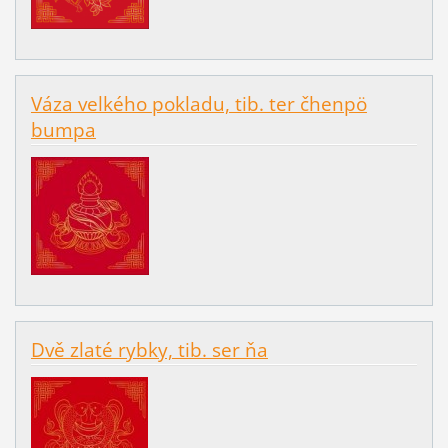
Váza velkého pokladu, tib. ter čhenpö
bumpa
Dvě zlaté rybky, tib. ser ňa