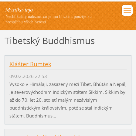
Mystika-info
Nechť každý nalezne, co je mu blízké a použije ku
prospěchu všech bytostí ...
Tibetský Buddhismus
Klášter Rumtek
09.02.2026 22:53
Vysoko v Himálaji, zasazený mezi Tibet, Bhútán a Nepál,
je severovýchodním indickým státem Sikkim. Sikkim byl
až do 70. let 20. století malým nezávislým
buddhistickým královstvím, poté se stal indickým
státem. Buddhismus...