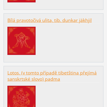
Bílá pravotočivá ulita, tib. dunkar jäkhjil
Lotos, (v tomto případě tibetština přejímá
sanskrtské slovo) padma