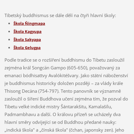
Tibetský buddhismus se dále dělí na čtyři hlavní školy:
Škola Ňingmapa
Škola Kagyupa
Škola Sakyapa
Škola Gelugpa
Podle tradice se o rozšíření buddhismu do Tibetu zasloužil
zejména král Songcän Gampo (605-650), považovaný za
emanaci bódhisattvy Avalókitéšvary. Jako státní náboženství
je buddhismus historicky doložen později – za vlády krále
Thisong Decäna (754-797). Tento panovník se významně
zasloužil o šíření Buddhova učení zejména tím, že pozval do
Tibetu velké indické mistry Šántarakšitu, Kamalašílu,
Padmambhavu a další. O královu přízeň se ucházely dva
hlavní směry odvíjející se od Buddhou předané nauky:
„indická škola" a „čínská škola" (čchan, japonsky zen). Jeho