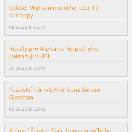
Odešel Mipham rinpočhe, otec 17.
Karmapy
08.02.2026 06:14
Rituály pro Miphama Rinpočheho
pokračují v KIBI
25.01.2026 22:44
Poselství k úmrtí Khenčena Sönam
Gjacchoa
06.01.2026 22:42
K úmrtí Šeraba Gjalcchena rinpočheho