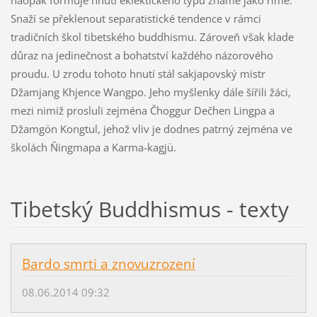
Snaží se překlenout separatistické tendence v rámci
tradičních škol tibetského buddhismu. Zároveň však klade
důraz na jedinečnost a bohatství každého názorového
proudu. U zrodu tohoto hnutí stál sakjapovský mistr
Džamjang Khjence Wangpo. Jeho myšlenky dále šířili žáci,
mezi nimiž prosluli zejména Čhoggur Dečhen Lingpa a
Džamgön Kongtul, jehož vliv je dodnes patrný zejména ve
školách Ňingmapa a Karma-kagjü.
Tibetský Buddhismus - texty
Bardo smrti a znovuzrození
08.06.2014 09:32