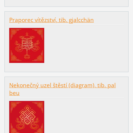
Praporec vítězství, tib. gjalcchän
Nekonečný uzel štěstí (diagram), tib. pal
beu