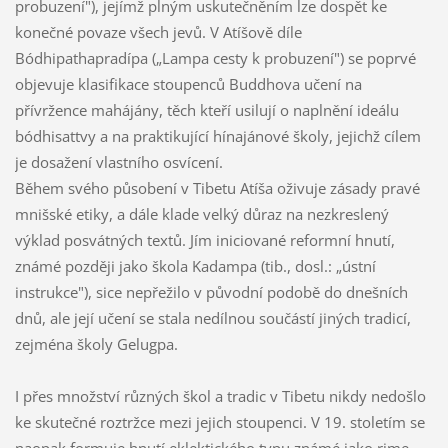
probuzení"), jejímž plným uskutečněním lze dospět ke
konečné povaze všech jevů. V Atíšově díle
Bódhipathapradípa („Lampa cesty k probuzení") se poprvé
objevuje klasifikace stoupenců Buddhova učení na
přívržence mahájány, těch kteří usilují o naplnění ideálu
bódhisattvy a na praktikující hínajánové školy, jejichž cílem
je dosažení vlastního osvícení.
Během svého působení v Tibetu Atíša oživuje zásady pravé
mnišské etiky, a dále klade velký důraz na nezkreslený
výklad posvátných textů. Jím iniciované reformní hnutí,
známé později jako škola Kadampa (tib., dosl.: „ústní
instrukce"), sice nepřežilo v původní podobě do dnešních
dnů, ale její učení se stala nedílnou součástí jiných tradicí,
zejména školy Gelugpa.
I přes množství různých škol a tradic v Tibetu nikdy nedošlo
ke skutečné roztržce mezi jejich stoupenci. V 19. stoletím se
naopak formuje hnutí eklektického typu známé jako rime.