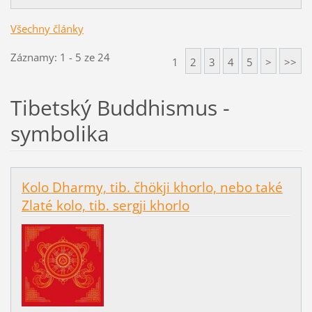
Všechny články
Záznamy: 1 - 5 ze 24
1
2
3
4
5
>
>>
Tibetský Buddhismus -
symbolika
Kolo Dharmy, tib. čhökji khorlo, nebo také
Zlaté kolo, tib. sergji khorlo